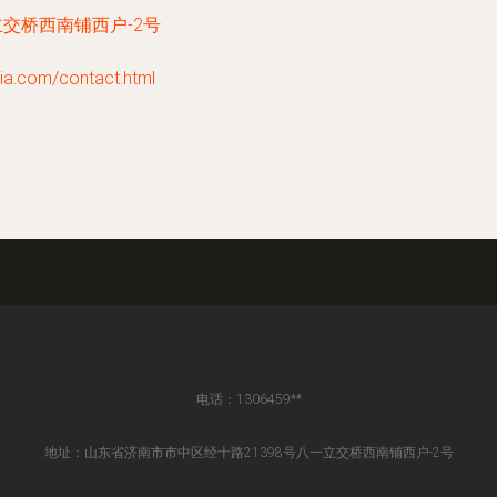
立交桥西南铺西户-2号
com/contact.html
电话：1306459**
地址：山东省济南市市中区经十路21398号八一立交桥西南铺西户-2号