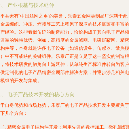
一、 产业根基与技术延伸
安平县素有“中国丝网之乡”的美誉，乐泰五金网类制品厂深耕于此
在金属编织、冲压、焊接等工艺上积累了深厚的技术底蕴和丰富
生产经验。这些看似传统的制造能力，恰恰构成了其向电子产品
域进军的独特优势。例如，高精度的金属滤网、电磁屏蔽网、精
结构件等，本身就是许多电子设备（如通信设备、传感器、散热
组）中不可或缺的关键组件。乐泰厂正是立足于这一坚实的制造
基，将技术研发的触角向上游延伸，从单纯生产标准件转向为客
提供定制化的电子产品精密金属部件解决方案，并逐步涉足相关
子模组的开发与集成。
二、 电子产品技术开发的核心方向
基于自身优势和市场趋势，乐泰厂的电子产品技术开发主要聚焦
以下几个方向：
精密金属电子结构件开发
：利用先进的数控加工、微孔编织