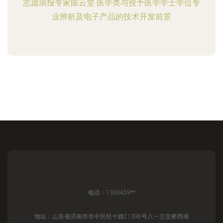
志愿填报专家陈云堂 医学类与授予医学学士学位专
业辨析及电子产品的技术开发前景
电话：1306459**
地址：山东省济南市市中区经十路21398号八一立交桥西南