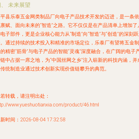
四、 未来展望
安平县乐泰五金网类制品厂向电子产品技术开发的迈进，是一条
托禀赋、面向未来的“智造”之路。它不仅仅是在产品清单上增加了
电子部件，更是企业核心能力从“制造”向“智造”与“创造”的深刻跃
迁。通过持续的技术投入和精准的市场定位，乐泰厂有望将五金
的精密“筋骨”与电子产品的智能“灵魂”深度融合，在广阔的电子
业链中占据一席之地，为“中国丝网之乡”注入崭新的科技内涵，并
为传统制造业通过技术创新实现价值链攀升的典范。
如若转载，请注明出处：
tp://www.yueshuotianxia.com/product/46.html
新时间：2026-08-04 17:32:58