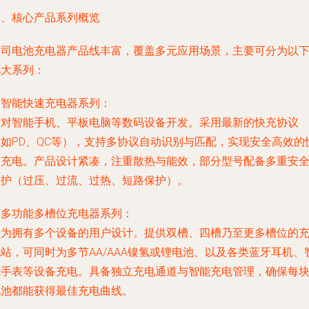
一、核心产品系列概览
公司电池充电器产品线丰富，覆盖多元应用场景，主要可分为以
几大系列：
.
智能快速充电器系列
：
针对智能手机、平板电脑等数码设备开发。采用最新的快充协议
（如PD、QC等），支持多协议自动识别与匹配，实现安全高效的
速充电。产品设计紧凑，注重散热与能效，部分型号配备多重安
保护（过压、过流、过热、短路保护）。
.
多功能多槽位充电器系列
：
专为拥有多个设备的用户设计。提供双槽、四槽乃至更多槽位的
站，可同时为多节AA/AAA镍氢或锂电池、以及各类蓝牙耳机、
能手表等设备充电。具备独立充电通道与智能充电管理，确保每
电池都能获得最佳充电曲线。