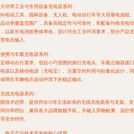
.
大功率工业与专用设备充电器系列
：
面向电动工具、园林设备、无人机、电动自行车等大容量电池组
产品功率覆盖范围广，具备高稳定性与可靠性，常配备均衡充电
能，以延长电池组整体寿命。设计符合工业环境要求，部分产品
持宽电压输入。
.
便携与车载充电器系列
：
满足移动出行需求。包括小巧便携的旅行充电头、车载点烟器接
充电器以及移动电源（充电宝）。注重空间利用与轻量化设计，
时保障在车辆电压波动环境下的稳定输出。
.
无线充电器系列
：
紧跟技术趋势，提供符合Qi等主流标准的无线充电底座与支架。支
不同功率档位，兼容各大品牌旗舰手机，并融入异物检测、温控
理等安全特性。
二、电子产品技术开发的核心优势