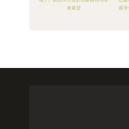
来展望
医学