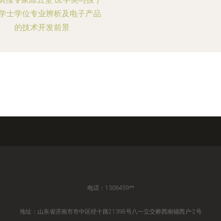
学士学位专业辨析及电子产品
的技术开发前景
电话：1306459**
地址：山东省济南市市中区经十路21398号八一立交桥西南铺西户-2号