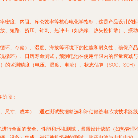
率密度、内阻、库仑效率等核心电化学指标，这是产品设计的起
放、短路、挤压、针刺、热冲击（如热箱、热失控扩散）、振动
循环、存储）、湿度、海拔等环境下的性能和耐久性，确保产品
况循环）、日历寿命测试，预测电池在使用年限内的容量衰减与
S）的监测精度（电压、温度、电流）、状态估算（SOC、SO
各阶段：
、尺寸、成本），通过测试数据筛选和评估候选电芯或技术路线（如
包进行全面的安全、性能和环境测试，暴露设计缺陷（如热管理
辆、设备）集成，进行整机级别的测试，验证电池与电机电控、