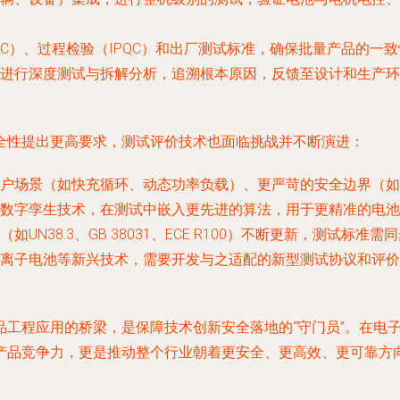
QC）、过程检验（IPQC）和出厂测试标准，确保批量产品的一
进行深度测试与拆解分析，追溯根本原因，反馈至设计和生产环
全性提出更高要求，测试评价技术也面临挑战并不断演进：
户场景（如快充循环、动态功率负载）、更严苛的安全边界（如
数字孪生技术，在测试中嵌入更先进的算法，用于更精准的电池
UN38.3、GB 38031、ECE R100）不断更新，测试
离子电池等新兴技术，需要开发与之适配的新型测试协议和评价
品工程应用的桥梁，是保障技术创新安全落地的“守门员”。在电
产品竞争力，更是推动整个行业朝着更安全、更高效、更可靠方
。