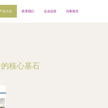
产品大全
联系我们
企业信息
访客留言
中的核心基石