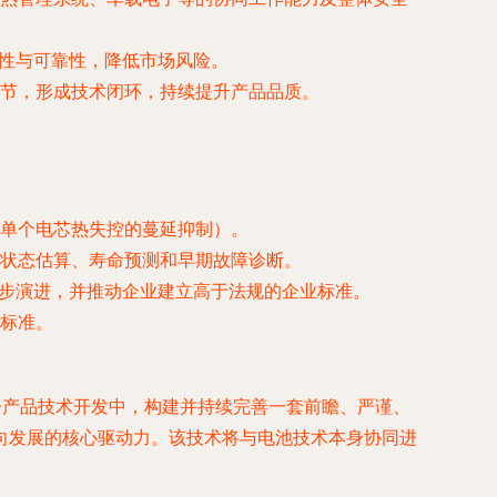
致性与可靠性，降低市场风险。
节，形成技术闭环，持续提升产品品质。
单个电芯热失控的蔓延抑制）。
状态估算、寿命预测和早期故障诊断。
标准需同步演进，并推动企业建立高于法规的企业标准。
标准。
子产品技术开发中，构建并持续完善一套前瞻、严谨、
向发展的核心驱动力。该技术将与电池技术本身协同进