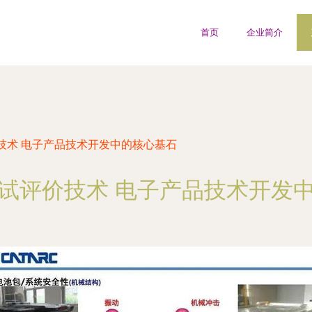
首页
企业简介
技术 电子产品技术开发中的核心基石
试评价技术 电子产品技术开发