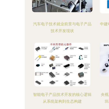
汽车电子技术就业前景与电子产品
中建
技术开发现状
智能电子产品技术开发的核心逻辑
央视
从系统架构到生态构建
圳