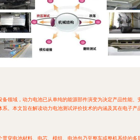
设备领域，动力电池已从单纯的能源部件演变为决定产品性能、
体系。本文旨在解读动力电池测试评价技术的内涵及其在电子产
个贯穿电池材料、电芯、模组、电池包乃至整车或整机系统的多