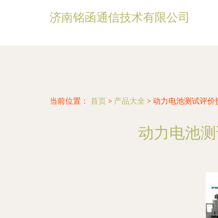
济南铭函通信技术有限公司
当前位置：
首页
>
产品大全
>
动力电池测试评价
动力电池测