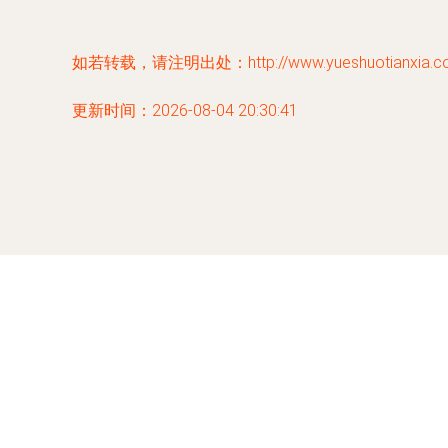
如若转载，请注明出处：http://www.yueshuotianxia.com/
更新时间：2026-08-04 20:30:41